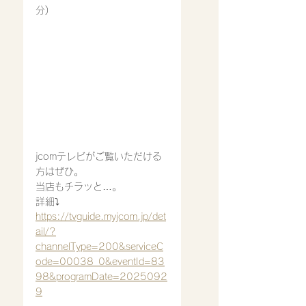
分)
jcomテレビがご覧いただける
方はぜひ。
当店もチラッと…。
詳細⤵︎
https://tvguide.myjcom.jp/det
ail/?
channelType=200&serviceC
ode=00038_0&eventId=83
98&programDate=2025092
9