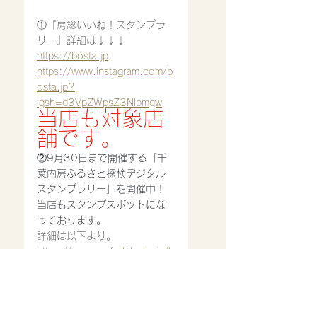
①『房総いいね！スタンプラ
リー』詳細は↓↓↓
https://bosta.jp
https://www.instagram.com/b
osta.jp?
igsh=d3VpZWpsZ3Nlbmgw
当店も対象店
舗です。
②9月30日まで開催する「千
葉内房ふるさと探検デジタル
スタンプラリー」を開催中！
当店もスタンプスポットにな
っております。
詳細は以下より。
https://www.pref.chiba.lg.jp/k
c-
nanbou/event/2025/kenminn
ohi.html