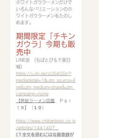
ホワイトガウラーメン
だけで
いろんなバリエーションのホ
ワイトガウラーメンをたのし
めます。
期間限定「チキン
ガウラ」今期も販
売中
LINE版　(ちばとぴ＆千葉日
報) 
https://u.lin.ee/cUS4GGn?
mediadetail=1&utm_source=li
ne&utm_medium=share&utm_
campaign=none
【房総ラーメン図鑑
　Ｐａｒ
ｔⅡ】（１０）
https://www.chibanippo.co.jp
/articles/1441407
(↑全文を読むには会員登録が