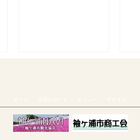
8月
8月
高校
ーメ
ホーム
当店について
メニュー
アクセス
8月7日(金)通常営業
のホ
(http
c.ed.
es/i
fra
https