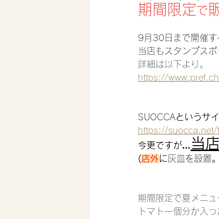
期間限定
で
9月30日まで開催
当店もスタンプスポ
詳細は以下より。
https://www.pref.c
SUOCCA
というサ
https://suocca.net
当
今更ですが…
(
店外
に
灰皿を設置
期間限定で夏メニュ
トマト一個分か入っ