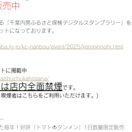
販売中
する「千葉内房ふるさと探検デジタルスタンプラリー」を
ットになっております。
hiba.lg.jp/kc-nanbou/event/2025/kenminnohi.html
イトに掲載中
/taishuchukahosana/
店は店内全面禁煙
です。
。喫煙者はこちらをご利用いただけます。)
ー
た毎年！好評「トマト🍅タンメン」1日数量限定販売