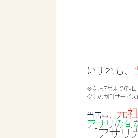
いずれも、
※なお7月末で(昨
グ』の割引サービス
元
当店は、
アサリの旬
「アサリ