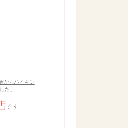
『駅からハイキン
した。
店
です