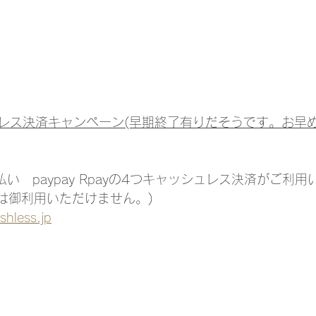
レス決済キャンペーン(早期終了有りだそうです。お早
d払い　paypay Rpayの4つキャッシュレス決済がご利
店では御利用いただけません。)
shless.jp