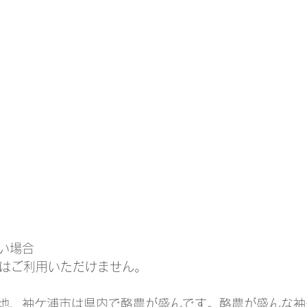
い場合
ドはご利用いただけません。
地、袖ケ浦市は県内で酪農が盛んです。酪農が盛んな袖