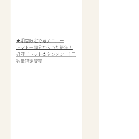
★期間限定で夏メニュー
トマト一個分か入った毎年！
好評「トマト🍅タンメン」1日
数量限定販売