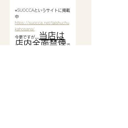
⭐︎SUOCCA
というサイトに掲載
中
https://suocca.net/taishuchu
kahosana/
当店は
今更ですが…
店内全面禁煙
で
す。
(
店外
に
灰皿を設置
。喫煙者は
こちらをご利用いただけま
す。)
4/1〜
暗証番号の入力がない場合
ic クレジットカードはご利用
いただけません。
ご来店心よりお待ち致してお
ります。
営業時間
11:30〜14:30