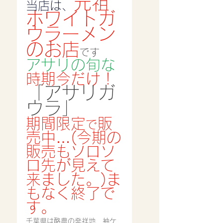
元祖
当店は、
ホワイトガ
ウラーメン
のお店
です
アサリの旬な
時期今だけ！
「アサリガ
ウラ」
期間限定
販
で
売中…(今期の
販売もソロソ
ロ先が見えて
来ました。)ま
もなく終了で
す。
千葉県は酪農の発祥地、袖ケ