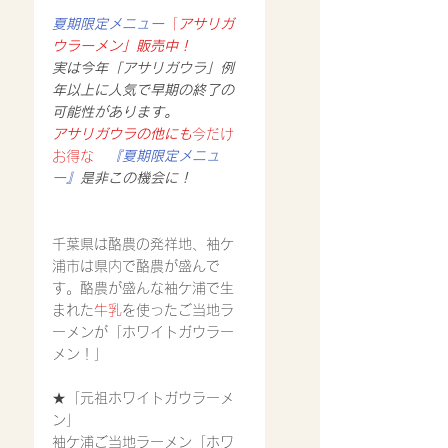
夏期限定メニュー
「
アサリガ
ウラーメン」販売中！
実は今年「アサリガウラ」例
年以上に人気で早期の終了の
可能性があります。
アサリガウラの他にも
今だけ
お得な　
『夏期限定メニュ
ー』
是非この機会に！
千葉県は酪農の発祥地、袖ケ
浦市は県内で酪農が盛んで
す。酪農が盛んな袖ケ浦で生
まれた
牛乳
を使ったご当地ラ
ーメンが「ホワイトガウラー
メン！」
★「元祖ホワイトガウラーメ
ン」
袖ケ浦ご当地ラーメン「ホワ