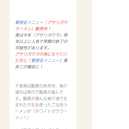
夏限定メニュー
「
アサリガウ
ラーメン」販売中！
実は今年「アサリガウラ」例
年以上に人気で早期の終了の
可能性があります。
アサリガウラの他にも
今だけ
お得な『
夏限定メニュー』
是
非この機会に！
千葉県は酪農の発祥地、袖ケ
浦市は県内で酪農が盛んで
す。酪農が盛んな袖ケ浦で生
まれた
牛乳
を使ったご当地ラ
ーメンが「ホワイトガウラー
メン！」