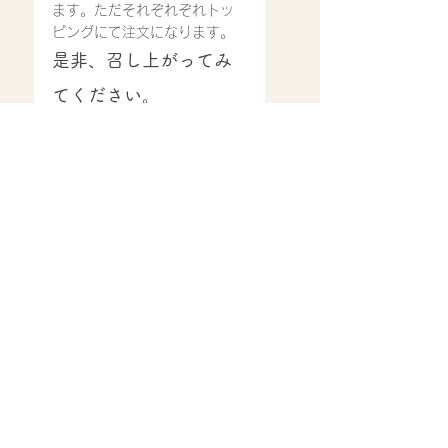
ます。ただそれぞれぞれトッ
ピングにて注文になります。
是非、召し上がってみ
てください。
ご来店心よりお待ち致してお
ります。
営業時間
11:30〜14:30
17：00〜22：00(ラストオ
ーダー21:00)※スープ等材料
が無くなり次第では、早めに
閉店させていただいておりま
す。
お知らせ
すべて表示
最新記事