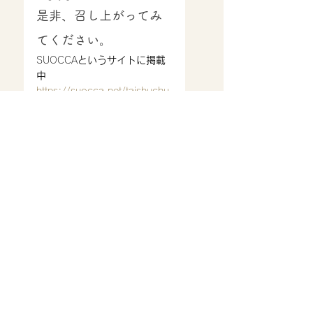
是非、召し上がってみ
てください。
SUOCCA
というサイトに掲載
中
https://suocca.net/taishuchu
kahosana/
当店は
今更ですが…
店内全面禁煙
で
す。
(
店外
に
灰皿を設置
。喫煙者は
こちらをご利用いただけま
す。)
ご来店心よりお待ち致してお
ります。
営業時間
11:30〜14:30
17：00〜22：00(ラストオ