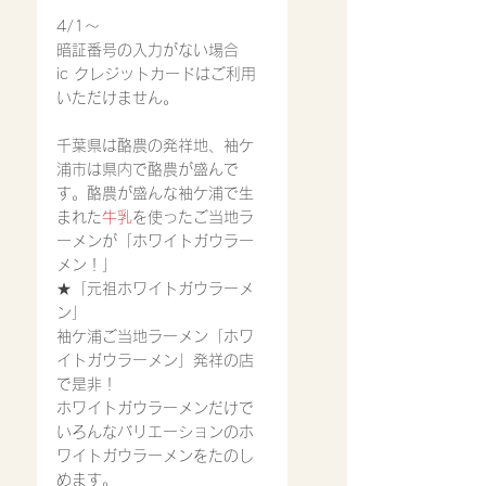
4/1〜
暗証番号の入力がない場合
ic クレジットカードはご利用
いただけません。
千葉県は酪農の発祥地、袖ケ
浦市は県内で酪農が盛んで
す。酪農が盛んな袖ケ浦で生
まれた
牛乳
を使ったご当地ラ
ーメンが「ホワイトガウラー
メン！」
★「元祖ホワイトガウラーメ
ン」
袖ケ浦ご当地ラーメン「ホワ
イトガウラーメン」発祥の店
で是非！
ホワイトガウラーメン
だけで
いろんなバリエーションのホ
ワイトガウラーメンをたのし
めます。