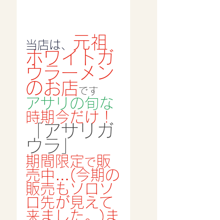
元祖
当店は、
ホワイトガ
ウラーメン
のお店
です
アサリの旬な
時期今だけ！
「アサリガ
ウラ」
期間限定
販
で
売中…(今期の
販売もソロソ
ロ先が見えて
来ました。)ま