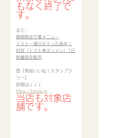
もなく終了で
す。
また、
期間限定で夏メニュー
トマト一個分か入った毎年！
好評「トマト🍅タンメン」1日
数量限定販売
①『房総いいね！スタンプラ
リー』
詳細は↓↓↓
https://bosta.jp
当店も対象店
舗です。