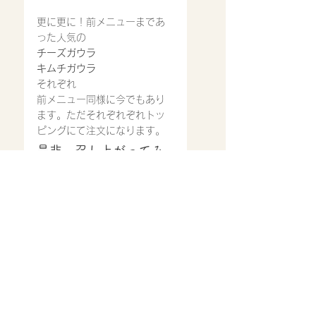
更に更に！前メニューまであ
った人気の
チーズガウラ
キムチガウラ
それぞれ
前メニュー同様に今でもあり
ます。ただそれぞれぞれトッ
ピングにて注文になります。
是非、召し上がってみ
てください。
ご来店心よりお待ち致してお
ります。
営業時間
11:30〜14:30
17：00〜22：00(ラストオ
ーダー21:00)※スープ等材料
が無くなり次第では、早めに
閉店させていただいておりま