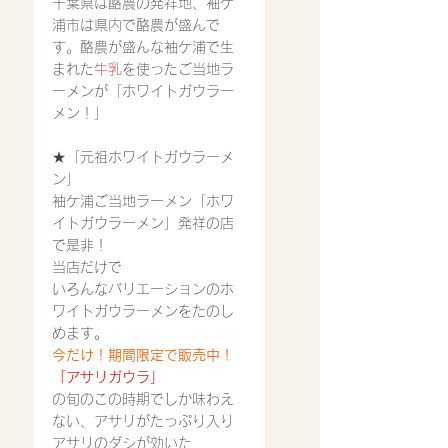
千葉県は酪農の発祥地、袖ケ
浦市は県内で酪農が盛んで
す。酪農が盛んな袖ケ浦で生
まれた
牛乳
を使ったご当地ラ
ーメンが「ホワイトガウラー
メン！」
★「元祖ホワイトガウラーメ
ン」
袖ケ浦ご当地ラーメン「ホワ
イトガウラーメン」発祥の店
で是非！
当店だけで
いろんなバリエーションのホ
ワイトガウラーメンをたのし
めます。
今だけ！期間限定で販売中！
「アサリガウラ」
の旬のこの時期でしか味わえ
ない、アサリがたっぷり入り
アサリのダシが効いた