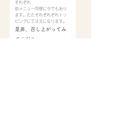
それぞれ
前メニュー同様に今でもあり
ます。ただそれぞれぞれトッ
ピングにて注文になります。
是非、召し上がってみ
てください。
ご来店心よりお待ち致してお
ります。
営業時間
11:30〜14:30
17：00〜22：00(ラストオ
ーダー21:00)※スープ等材料
が無くなり次第では、早めに
閉店させていただいておりま
す。
お知らせ
すべて表示
最新記事