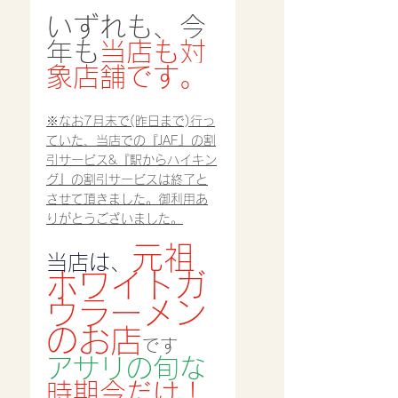
いずれも、今
年も
当店も対
象店舗です。
※なお7月末で(昨日まで)行っ
ていた、当店での『JAF』の割
引サービス&『駅からハイキン
グ』の割引サービスは終了と
させて頂きました。御利用あ
りがとうございました。
元祖
当店は、
ホワイトガ
ウラーメン
のお店
です
アサリの旬な
時期今だけ！