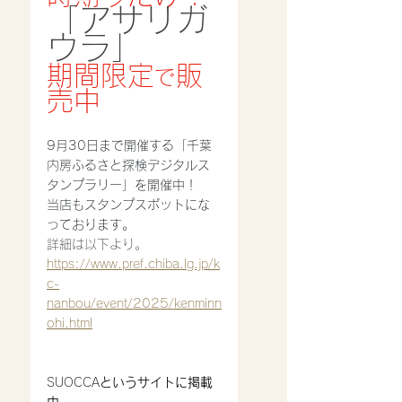
「アサリガ
ウラ」
期間限定
販
で
売中
9月30日まで開催する「千葉
内房ふるさと探検デジタルス
タンプラリー」を開催中！
当店もスタンプスポットにな
っております。
詳細は以下より。
https://www.pref.chiba.lg.jp/k
c-
nanbou/event/2025/kenminn
ohi.html
SUOCCA
というサイトに掲載