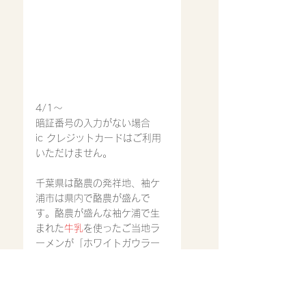
4/1〜
暗証番号の入力がない場合
ic クレジットカードはご利用
いただけません。
千葉県は酪農の発祥地、袖ケ
浦市は県内で酪農が盛んで
す。酪農が盛んな袖ケ浦で生
まれた
牛乳
を使ったご当地ラ
ーメンが「ホワイトガウラー
メン！」
★「元祖ホワイトガウラーメ
ン」
袖ケ浦ご当地ラーメン「ホワ