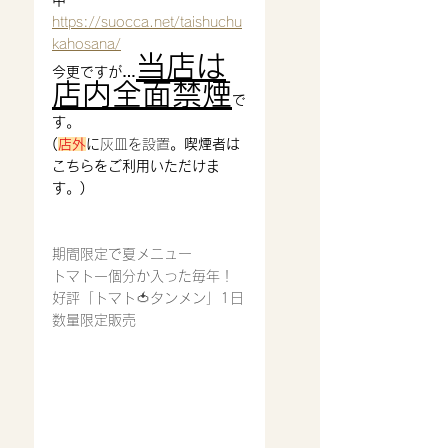
中
https://suocca.net/taishuchu
kahosana/
当店は
今更ですが…
店内全面禁煙
で
す。
(
店外
に
灰皿を設置
。喫煙者は
こちらをご利用いただけま
す。)
期間限定で夏メニュー
トマト一個分か入った毎年！
好評「トマト🍅タンメン」1日
数量限定販売