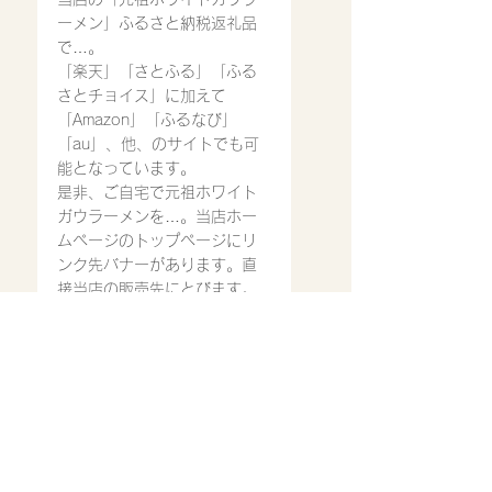
ーメン」ふるさと納税返礼品
で…。
「楽天」「さとふる」「ふる
さとチョイス」に加えて
「Amazon」「ふるなび」
「au」、他、のサイトでも可
能となっています。
是非、ご自宅で元祖ホワイト
ガウラーメンを…。当店ホー
ムページのトップページにリ
ンク先バナーがあります。直
接当店の販売先にとびます。
ご利用ください。
只今、
営業時間
11:30〜14:30
17：00〜22：00(ラストオ