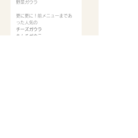
野菜ガウラ
更に更に！前メニューまであ
った人気の
チーズガウラ
キムチガウラ
それぞれ
前メニュー同様に今でもあり
ます。ただそれぞれぞれトッ
ピングにて注文になります。
是非、召し上がってみ
てください。
ご来店心よりお待ち致してお
ります。
営業時間
11:30〜14:30
17：00〜22：00(ラストオ
ーダー21:00)※スープ等材料
が無くなり次第では、早めに