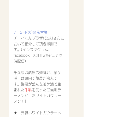
7月2日(火)通常営業
チーバくんプラザ(公式)さんに
おいて紹介して頂き感謝で
す。(インスタグラム、
facebook、X:旧Twitterにて同
時配信)
千葉県は酪農の発祥地、袖ケ
浦市は県内で酪農が盛んで
す。酪農が盛んな袖ケ浦で生
まれた
牛乳
を使ったご当地ラ
ーメンが「ホワイトガウラー
メン！」
★「元祖ホワイトガウラーメ