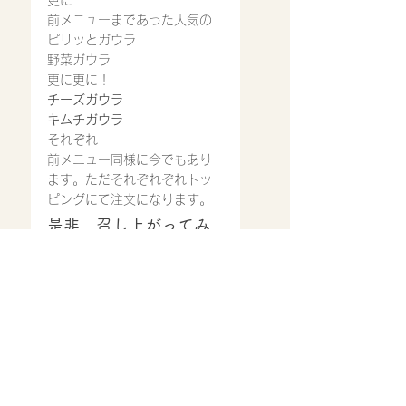
前メニューまであった人気の
ピリッとガウラ
野菜ガウラ
更に更に！
チーズガウラ
キムチガウラ
それぞれ
前メニュー同様に今でもあり
ます。ただそれぞれぞれトッ
ピングにて注文になります。
是非、召し上がってみ
てください。
ご来店心よりお待ち致してお
ります。
営業時間
11:30〜14:30
17：00〜22：00(ラストオ
ーダー21:00)※スープ等材料
が無くなり次第では、早めに