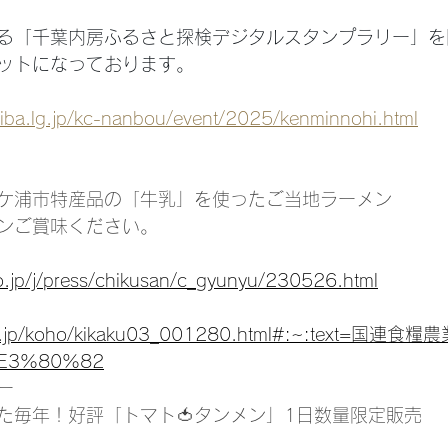
する「千葉内房ふるさと探検デジタルスタンプラリー」を
ットになっております。
hiba.lg.jp/kc-nanbou/event/2025/kenminnohi.html
ケ浦市特産品の「牛乳」を使ったご当地ラーメン
ンご賞味ください。
o.jp/j/press/chikusan/c_gyunyu/230526.html
c.go.jp/koho/kikaku03_001280.html#:~:text=国
3%80%82
ー
た毎年！好評「トマト🍅タンメン」1日数量限定販売