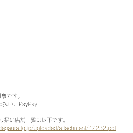
対象です。
d払い、PayPay
り扱い店舗一覧は以下です。
odegaura.lg.jp/uploaded/attachment/42232.pdf