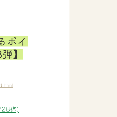
るポイ
3弾】
d.html
28迄)