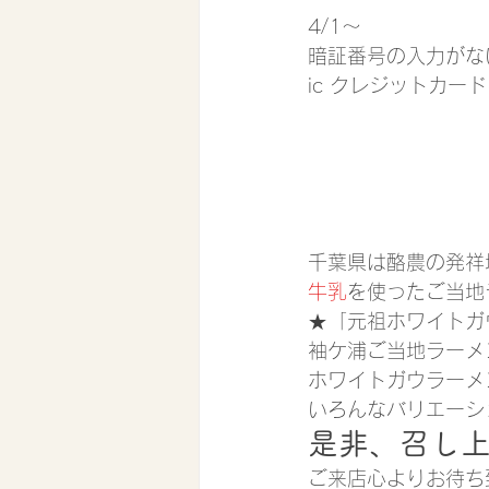
4/1〜
暗証番号の入力がな
ic クレジットカー
千葉県は酪農の発祥
牛乳
を使ったご当地
★「元祖ホワイトガ
袖ケ浦ご当地ラーメ
ホワイトガウラーメ
いろんなバリエーシ
是非、召し
ご来店心よりお待ち