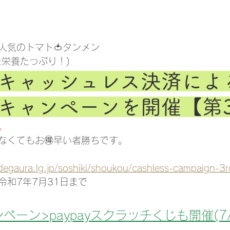
人気のトマト🍅タンメン
た栄養たっぷり！)
キャッシュレス決済によ
キャンペーンを開催【第
。
なくてもお🉐早い者勝ちです。
odegaura.lg.jp/soshiki/shoukou/cashless-campaign-3r
令和7年7月31日まで
ャンペーン>paypayスクラッチくじも開催(7/