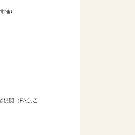
開催♪
連食糧農業機関（FAO,こ