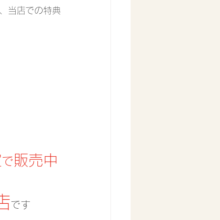
、当店での特典
定
販売中
で
店
です