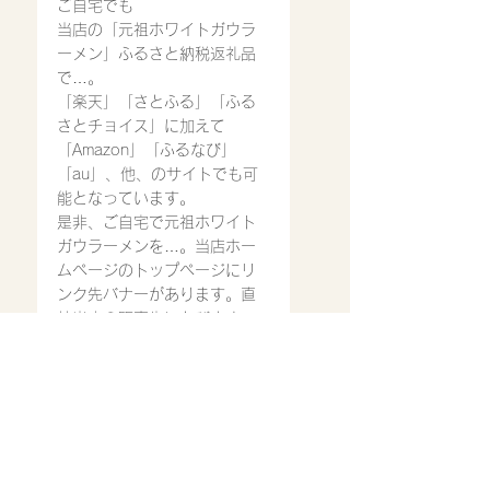
ご自宅でも
当店の「元祖ホワイトガウラ
ーメン」ふるさと納税返礼品
で…。
「楽天」「さとふる」「ふる
さとチョイス」に加えて
「Amazon」「ふるなび」
「au」、他、のサイトでも可
能となっています。
是非、ご自宅で元祖ホワイト
ガウラーメンを…。当店ホー
ムページのトップページにリ
ンク先バナーがあります。直
接当店の販売先にとびます。
ご利用ください。
只今、
営業時間
11:30〜14:30