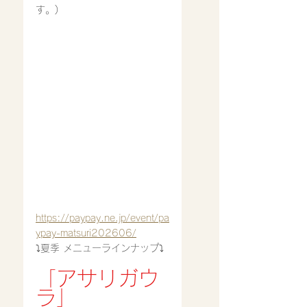
す。)
https://paypay.ne.jp/event/pa
ypay-matsuri202606/
⤵︎夏季 メニューラインナップ⤵︎
「アサリガウ
ラ」