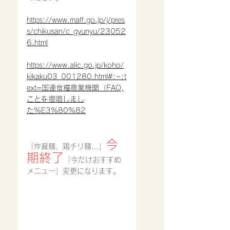
https://www.maff.go.jp/j/pres
s/chikusan/c_gyunyu/23052
6.html
https://www.alic.go.jp/koho/
kikaku03_001280.html#:~:t
ext=国連食糧農業機関（FAO,
ことを提唱しまし
た%E3%80%82
今
「炸醤麺、鶏チリ麺…」
期終了
「今だけおすすめ
メニュー」変更になります。