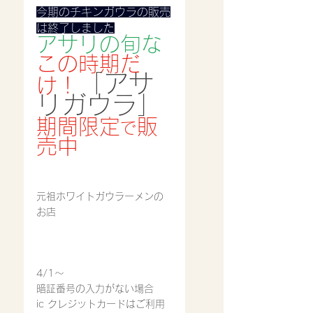
今期のチキンガウラの販売
は終了しました
アサリの旬な
この時期だ
「アサ
け！
リガウラ」
期間限定
販
で
売中
元祖ホワイトガウラーメンの
お店
4/1〜
暗証番号の入力がない場合
ic クレジットカードはご利用