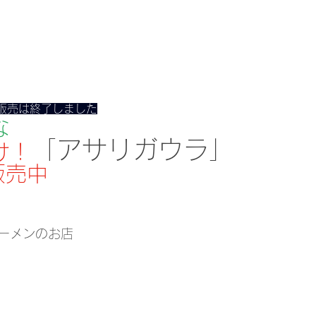
販売は終了しました
な
「アサリガウラ」
け！
販売中
ーメンのお店