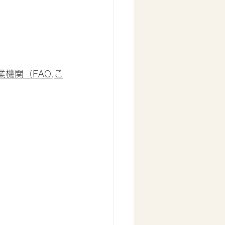
連食糧農業機関（FAO,こ