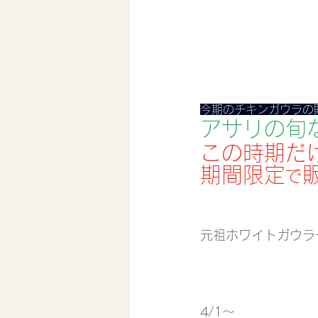
今期のチキンガウラの
アサリの旬
この時期だ
期間限定
で
元祖ホワイトガウラ
4/1〜