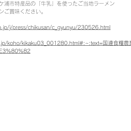
ケ浦市特産品の「牛乳」を使ったご当地ラーメン
ンご賞味ください。
o.jp/j/press/chikusan/c_gyunyu/230526.html
c.go.jp/koho/kikaku03_001280.html#:~:text=国
3%80%82