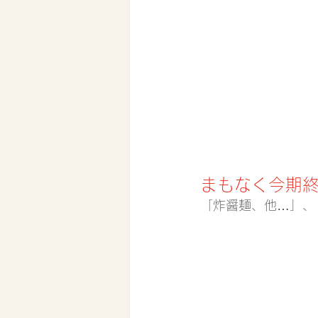
まもなく今期
「炸醤麺、他…」、