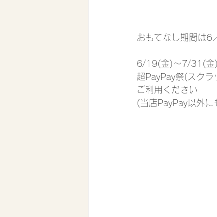
おもてなし期間は6／
6/19(金)〜7/3
超PayPay祭(スク
ご利用ください
(当店PayPay以