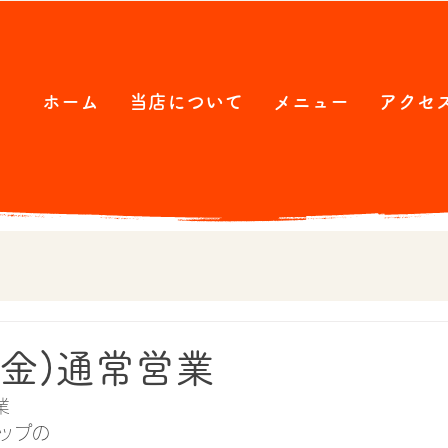
ホーム
当店について
メニュー
アクセ
(金)通常営業
業
ップの