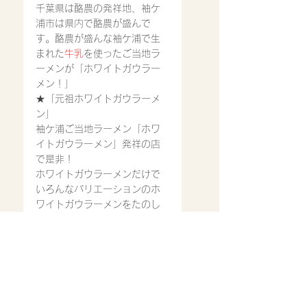
千葉県は酪農の発祥地、袖ケ
浦市は県内で酪農が盛んで
す。酪農が盛んな袖ケ浦で生
まれた
牛乳
を使ったご当地ラ
ーメンが「ホワイトガウラー
メン！」
★「元祖ホワイトガウラーメ
ン」
袖ケ浦ご当地ラーメン「ホワ
イトガウラーメン」発祥の店
で是非！
ホワイトガウラーメン
だけで
いろんなバリエーションのホ
ワイトガウラーメンをたのし
めます。
是非、召し上がってみ
てください。
ご来店心よりお待ち致してお
ります。