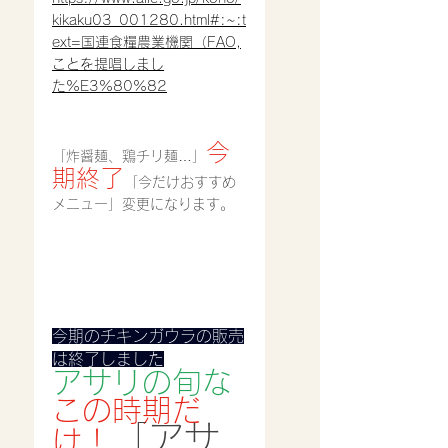
kikaku03_001280.html#:~:t
ext=国連食糧農業機関（FAO,
ことを提唱しまし
た%E3%80%82
今
「炸醤麺、鶏チリ麺…」
期終了
「今だけおすすめ
メニュー」変更になります。
今期のチキンガウラの販売
は終了しました
アサリの旬な
この時期だ
「アサ
け！