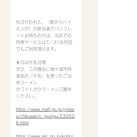
先日行われた、「駅からハイ
キング」の参加者でパンフレ
ットお持ちの方は、当店での
特典サービスは7／31迄何回
でもご利用頂けます。
６月は牛乳月間
ぜひ、この機会に袖ケ浦市特
産品の「牛乳」を使ったご当
地ラーメン
ホワイトガウラーメンご賞味
ください。
https://www.maff.go.jp/j/pres
s/chikusan/c_gyunyu/23052
6.html
https://www.alic.go.jp/koho/