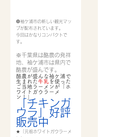
🟣袖ケ浦市の新しい観光マッ
プが配布されています。
今回はかなりコンパクトで
す。
※千葉県は酪農の発祥
地、袖ケ浦市は県内で
酪農が盛んです。
酪農が盛んな袖ケ浦で
生まれた
牛乳
を使った
ご当地ラーメンが「ホ
ワイトガウラーメ
ン！」
「チキンガ
ウラ」好評
販売中
★「元祖ホワイトガウラーメ