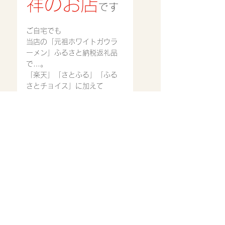
祥のお店
です
ご自宅でも
当店の「元祖ホワイトガウラ
ーメン」ふるさと納税返礼品
で…。
「楽天」「さとふる」「ふる
さとチョイス」に加えて
「Amazon」「ふるなび」
「au」、他、のサイトでも可
能となっています。
是非、ご自宅で元祖ホワイト
ガウラーメンを…。当店ホー
ムページのトップページにリ
ンク先バナーがあります。直
接当店の販売先にとびます。
ご利用ください。
只今、