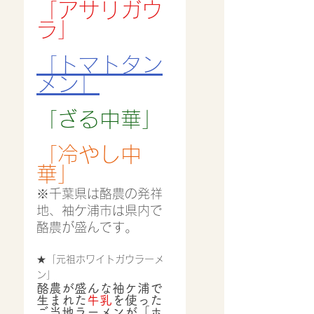
「アサリガウ
ラ」
「トマトタン
メン」
「ざる中華」
「冷やし中
華」
※千葉県は酪農の発祥
地、袖ケ浦市は県内で
酪農が盛んです。
★「元祖ホワイトガウラーメ
ン」
酪農が盛んな袖ケ浦で
生まれた
牛乳
を使った
ご当地ラーメンが「ホ