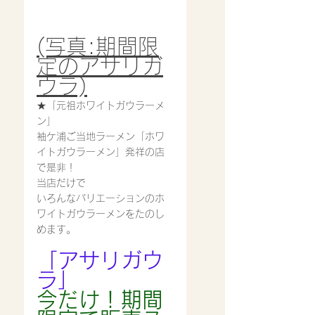
(写真:期間限
定のアサリガ
ウラ)
★「元祖ホワイトガウラーメ
ン」
袖ケ浦ご当地ラーメン「ホワ
イトガウラーメン」発祥の店
で是非！
当店だけで
いろんなバリエーションのホ
ワイトガウラーメンをたのし
めます。
「アサリガウ
ラ」
今だけ！期間