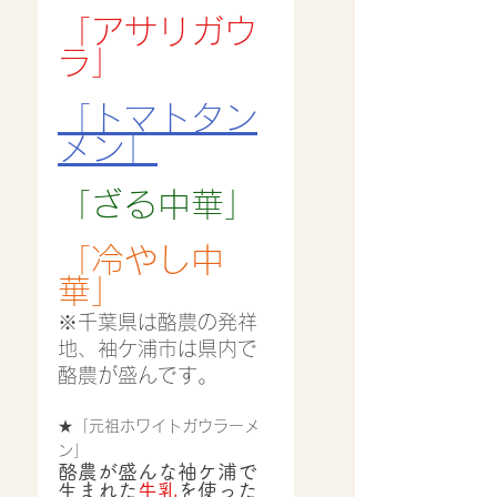
「アサリガウ
ラ」
「トマトタン
メン」
「ざる中華」
「冷やし中
華」
※千葉県は酪農の発祥
地、袖ケ浦市は県内で
酪農が盛んです。
★「元祖ホワイトガウラーメ
ン」
酪農が盛んな袖ケ浦で
生まれた
牛乳
を使った