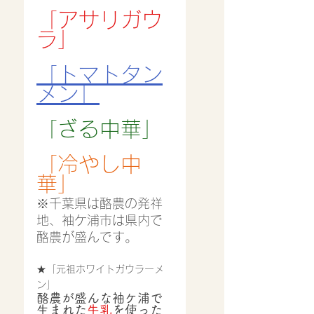
「アサリガウ
ラ」
「トマトタン
メン」
「ざる中華」
「冷やし中
華」
※千葉県は酪農の発祥
地、袖ケ浦市は県内で
酪農が盛んです。
★「元祖ホワイトガウラーメ
ン」
酪農が盛んな袖ケ浦で
生まれた
牛乳
を使った