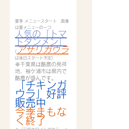
夏季 メニュースタート　画像
は夏メニューの一つ
人気の「トマ
トタンメン」
アサリガウラ
(
は後日スタート予定)
※千葉県は酪農の発祥
地、袖ケ浦市は県内で
酪農が盛んです。
「チキンガ
ウラ」好評
販売中
今季まもな
く終了