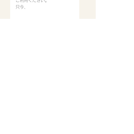
ご利用ください。
只今、
営業時間
11:30〜14:30
17：00〜22：00(ラストオ
ーダー21:00)※スープ等材料
が無くなり次第では、早めに
閉店させていただいておりま
す。
お知らせ
すべて表示
最新記事