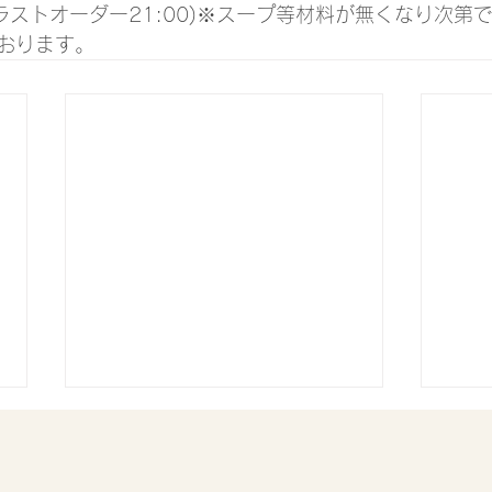
0(ラストオーダー21:00)※スープ等材料が無くなり次第
おります。
8月5日(水)通常営業
8月5日(水)通常営業 現在袖ケ浦