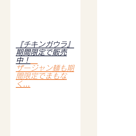
『チキンガウラ』
期間限定で販売
中！
ザージャン麺も期
間限定でまもな
く…