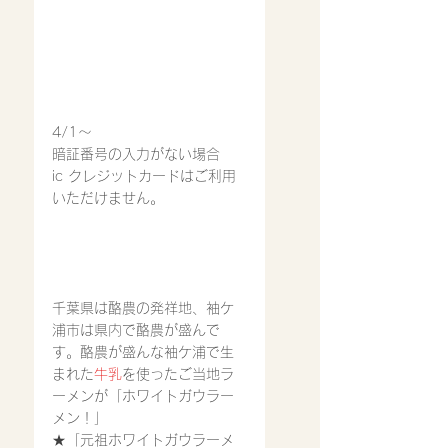
4/1〜
暗証番号の入力がない場合
ic クレジットカードはご利用
いただけません。
千葉県は酪農の発祥地、袖ケ
浦市は県内で酪農が盛んで
す。酪農が盛んな袖ケ浦で生
まれた
牛乳
を使ったご当地ラ
ーメンが「ホワイトガウラー
メン！」
★「元祖ホワイトガウラーメ