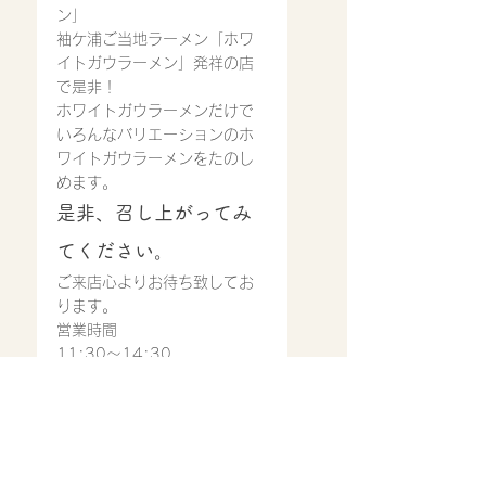
ン」
袖ケ浦ご当地ラーメン「ホワ
イトガウラーメン」発祥の店
で是非！
ホワイトガウラーメン
だけで
いろんなバリエーションのホ
ワイトガウラーメンをたのし
めます。
是非、召し上がってみ
てください。
ご来店心よりお待ち致してお
ります。
営業時間
11:30〜14:30
17：00〜22：00(ラストオ
ーダー21:00)※スープ等材料
が無くなり次第では、早めに
閉店させていただいておりま
す。