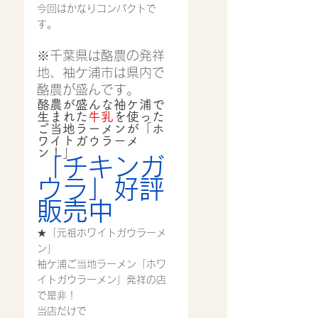
今回はかなりコンパクトで
す。
※千葉県は酪農の発祥
地、袖ケ浦市は県内で
酪農が盛んです。
酪農が盛んな袖ケ浦で
生まれた
牛乳
を使った
ご当地ラーメンが「ホ
ワイトガウラーメ
ン！」
「チキンガ
ウラ」好評
販売中
★「元祖ホワイトガウラーメ
ン」
袖ケ浦ご当地ラーメン「ホワ
イトガウラーメン」発祥の店
で是非！
当店だけで