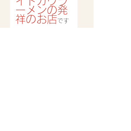
イトガウラ
ーメンの発
祥のお店
です
ご自宅でも
当店の「元祖ホワイトガウラ
ーメン」ふるさと納税返礼品
で…。
「楽天」「さとふる」「ふる
さとチョイス」に加えて
「Amazon」「ふるなび」
「au」、他、のサイトでも可
能となっています。
是非、ご自宅で元祖ホワイト
ガウラーメンを…。当店ホー
ムページのトップページにリ
ンク先バナーがあります。直
接当店の販売先にとびます。
ご利用ください。
只今、