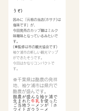
うぞ)
因みに「元祖の当店(ホサナ)は
塩味です」が、
今回発売のカップ麺はミルク
味噌味となっているみたいで
す。
(※監修は市の観光協会です)
袖ケ浦市の新しい観光マップ
ができたそうです。
今回はかなりコンパクトで
す。
※千葉県は酪農の発祥
地、袖ケ浦市は県内で
酪農が盛んです。
酪農が盛んな袖ケ浦で
生まれた
牛乳
を使った
ご当地ラーメンが「ホ
ワイトガウラーメ