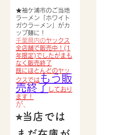
★袖ケ浦市のご当地
ラーメン「ホワイト
ガウラーメン」がカ
ップ麺に！
千葉県内の
ヤックス
全店舗で販売中！(1
年限定)でしたがまも
なく販売終了
既にほとんどのヤッ
もう販
クスでは
売終了
しており
ます！
が、
⭐︎当店では
まだ在庫が