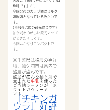
因みに「元祖の当店(ホサナ)は
塩味です」が、
今回発売のカップ麺はミルク
味噌味となっているみたいで
す。
(※監修は市の観光協会です)
袖ケ浦市の新しい観光マップ
ができたそうです。
今回はかなりコンパクトで
す。
※千葉県は酪農の発祥
地、袖ケ浦市は県内で
酪農が盛んです。
酪農が盛んな袖ケ浦で
生まれた
牛乳
を使った
ご当地ラーメンが「ホ
ワイトガウラーメ
ン！」
「チキンガ
ウラ」好評