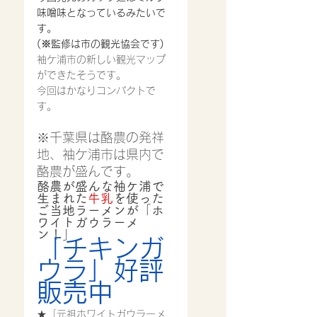
味噌味となっているみたいで
す。
(※監修は市の観光協会です)
袖ケ浦市の新しい観光マップ
ができたそうです。
今回はかなりコンパクトで
す。
※千葉県は酪農の発祥
地、袖ケ浦市は県内で
酪農が盛んです。
酪農が盛んな袖ケ浦で
生まれた
牛乳
を使った
ご当地ラーメンが「ホ
ワイトガウラーメ
ン！」
「チキンガ
ウラ」好評
販売中
★「元祖ホワイトガウラーメ