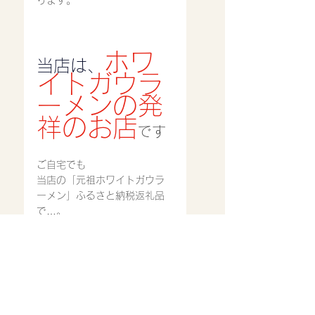
ります。
ホワ
当店は、
イトガウラ
ーメンの発
祥のお店
です
ご自宅でも
当店の「元祖ホワイトガウラ
ーメン」ふるさと納税返礼品
で…。
「楽天」「さとふる」「ふる
さとチョイス」に加えて
「Amazon」「ふるなび」
「au」、他、のサイトでも可
能となっています。
是非、ご自宅で元祖ホワイト