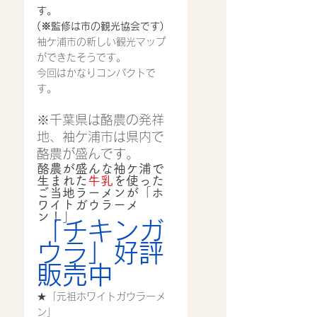
す。
(※監修は市の観光協会です)
袖ケ浦市の新しい観光マップ
ができたそうです。
今回はかなりコンパクトで
す。
※千葉県は酪農の発祥
地、袖ケ浦市は県内で
酪農が盛んです。
酪農が盛んな袖ケ浦で
生まれた
牛乳
を使った
ご当地ラーメンが「ホ
ワイトガウラーメ
ン！」
「チキンガ
ウラ」好評
販売中
★「元祖ホワイトガウラーメ
ン」