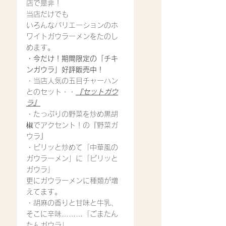
店で是非！
当店だけでも
いろんなバリエーションのホ
ワイトガウラーメンをたのし
めます。
・今だけ！期間限定の「チキ
ンガウラ」好評販売中！
・当店人気の五目チャーハン
とのセット・・
『セットガウ
ラ』
・たっぷりの野菜を炒め黒胡
椒でアクセント！の『野菜ガ
ウラ』
・ピリッと炒めて「中華風の
ガウラーメン」に「ピリッと
ガウラ」
更にガウラーメンに種類が増
えてます。
・胡麻の香りと甘味と牛乳、
そこに辛味………「ごまたん
たんガウラ」