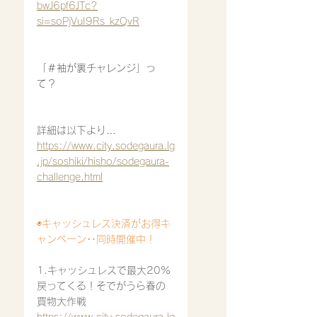
bwJ6pf6JTc?
si=soPjVuI9Rs_kzQvR
「＃袖が裏チャレンジ」っ
て？
詳細は以下より…
https://www.city.sodegaura.lg
.jp/soshiki/hisho/sodegaura-
challenge.html
◉キャッシュレス決済がお得キ
ャンペーン‥同時開催中！
1.キャッシュレスで最大20%
戻ってくる！そでがうら春の
買物大作戦