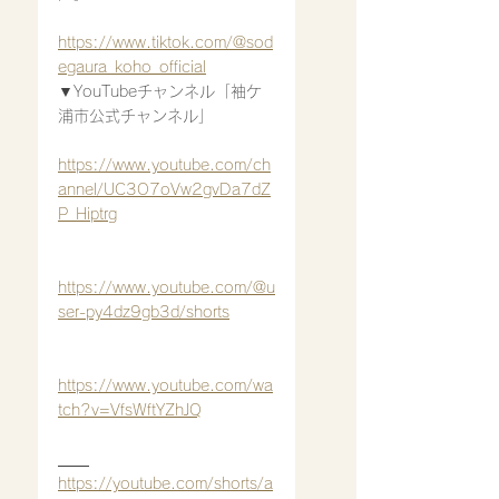
https://www.tiktok.com/@sod
egaura_koho_official
▼YouTubeチャンネル「袖ケ
浦市公式チャンネル」
https://www.youtube.com/ch
annel/UC3O7oVw2gvDa7dZ
P_Hiptrg
https://www.youtube.com/@u
ser-py4dz9gb3d/shorts
https://www.youtube.com/wa
tch?v=VfsWftYZhJQ
https://youtube.com/shorts/a