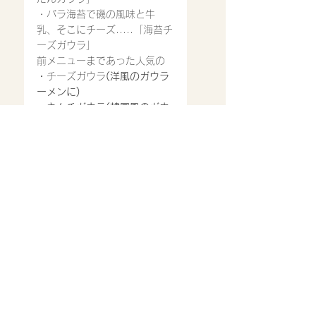
・バラ海苔で磯の風味と牛
乳、そこにチーズ.....「海苔チ
ーズガウラ」
前メニューまであった人気の
・
チーズガウラ
(洋風のガウラ
ーメンに)
・
キムチガウラ(韓国風のガウ
ラーメンに)
それぞれ
前メニュー同様に今でもあり
ます。
お勧めです。
ただそれ
ぞれトッピングにて注文にな
ります
。
お近くにお越しの際には、袖
ケ浦ご当地ラーメン(グルメ)の
元祖の店(当店)で
『ホワイトガウラーメン』
ガウラーメン以外にもオリジ
ナルメニューも多数ご用意し