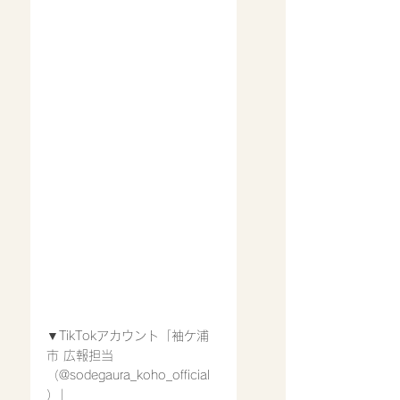
▼TikTokアカウント「袖ケ浦
市 広報担当
（@sodegaura_koho_official
）」