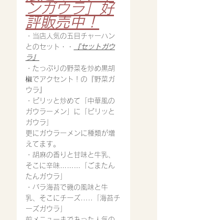
ンガウラ」好
評販売中！
・当店人気の五目チャーハン
とのセット・・
『セットガウ
ラ』
・たっぷりの野菜を炒め黒胡
椒でアクセント！の『野菜ガ
ウラ』
・ピリッと炒めて「中華風の
ガウラーメン」に「ピリッと
ガウラ」
更にガウラーメンに種類が増
えてます。
・胡麻の香りと甘味と牛乳、
そこに辛味………「ごまたん
たんガウラ」
・バラ海苔で磯の風味と牛
乳、そこにチーズ.....「海苔チ
ーズガウラ」
前メニューまであった人気の