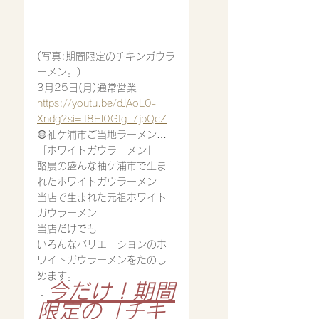
(写真:期間限定のチキンガウラ
ーメン。)
3月25日(月)通常営業
https://youtu.be/dJAoL0-
Xndg?si=lt8Hl0Gtg_7jpQcZ
🟡袖ケ浦市ご当地ラーメン…
「ホワイトガウラーメン」
酪農の盛んな袖ケ浦市で生ま
れたホワイトガウラーメン
当店で生まれた元祖ホワイト
ガウラーメン
当店だけでも
いろんなバリエーションのホ
ワイトガウラーメンをたのし
めます。
今だけ！期間
・
限定の「チキ