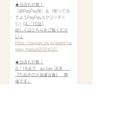
★当店も対象！
「超PayPay祭」＆「削って当
てようPayPayスクラッチく
じ」(
4／15迄)
詳しくはこちらをご覧くださ
い↓
https://paypay.ne.jp/event/pa
ypay-matsuri202402/
★当店も対象！
3／18まで　au pay 決済　　
『たぬきの大抽選会春』　開
催です。
詳しくはこちらをご覧くださ
い↓
https://aupay.auone.jp/conte
nts/lp/tanuki-
biglottery/index.html