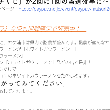
チくじ」が2回に1回の当選確率に～
ンページ：
https://paypay.ne.jp/event/paypay-matsur
ウラ』今期も期間限定で販売中！　
地、袖ケ浦市は県内で酪農が盛んです。酪農が盛んな袖
ラーメンが「ホワイトガウラーメン！」
ウラーメン」
ン「ホワイトガウラーメン」発祥の店で是非！
ン
だけで
ョンのホワイトガウラーメンをたのしめます。
上がってみてください。
致しております。