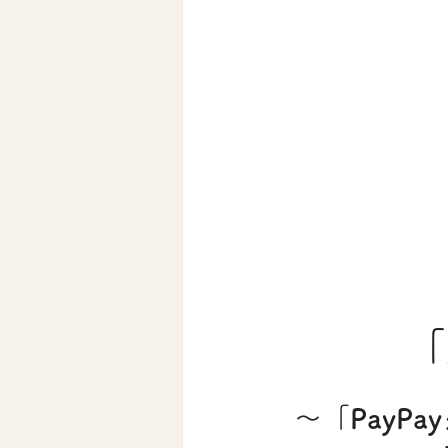
「
～「PayP