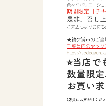
色々なバリエーショ
期間限定「チ
是非、召し
ご来店心よりお待ち
★袖ケ浦市のご当
千葉県内の
ヤック
https://sodegaurak
⭐︎当店で
数量限定
お買い求
(店員にお声がけくだ