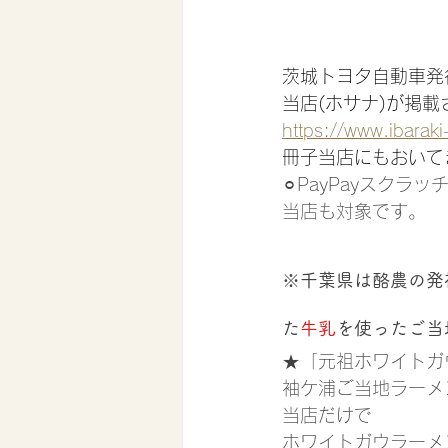
茨城トヨタ自動車発行雑
当店(ホサナ)が掲
https://www.ibarak
冊子当店にもおいて
⚪︎PayPayスクラ
当店も対象です。
※千葉県は酪農の発
た
牛乳
を使ったご当
★「元祖ホワイトガ
袖ケ浦ご当地ラーメ
当店だけで
ホワイトガウラーメ