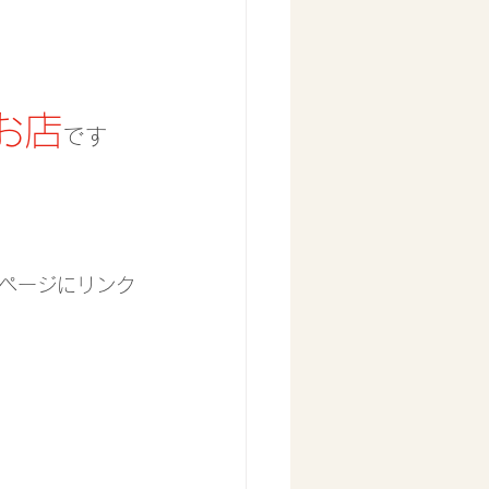
お店
です
ページにリンク