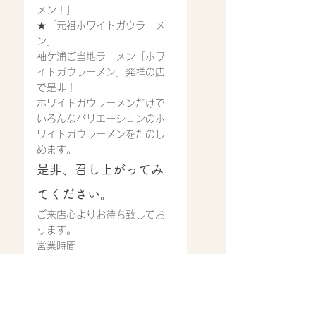
メン！」
★「元祖ホワイトガウラーメ
ン」
袖ケ浦ご当地ラーメン「ホワ
イトガウラーメン」発祥の店
で是非！
ホワイトガウラーメン
だけで
いろんなバリエーションのホ
ワイトガウラーメンをたのし
めます。
是非、召し上がってみ
てください。
ご来店心よりお待ち致してお
ります。
営業時間
11:30〜14:30
17：00〜22：00(ラストオ
ーダー21:00)※スープ等材料
が無くなり次第では、早めに