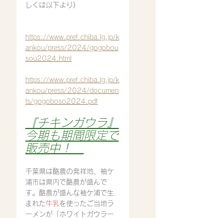
しくは以下より)
https://www.pref.chiba.lg.jp/k
ankou/press/2024/gogobou
sou2024.html
https://www.pref.chiba.lg.jp/k
ankou/press/2024/documen
ts/gogoboso2024.pdf
『チキンガウラ』
今期も期間限定で
販売中！　
千葉県は酪農の発祥地、袖ケ
浦市は県内で酪農が盛んで
す。酪農が盛んな袖ケ浦で生
まれた
牛乳
を使ったご当地ラ
ーメンが「ホワイトガウラー