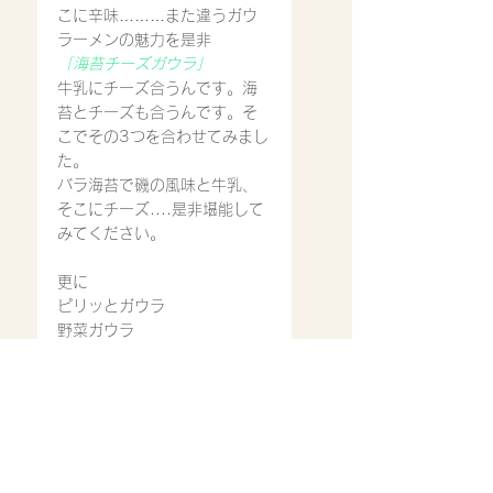
こに辛味………また違うガウ
ラーメンの魅力を是非
「海苔チーズガウラ」
牛乳にチーズ合うんです。海
苔とチーズも合うんです。そ
こでその3つを合わせてみまし
た。
バラ海苔で磯の風味と牛乳、
そこにチーズ....是非堪能して
みてください。
更に
ピリッとガウラ
野菜ガウラ
更に更に！前メニューまであ
った人気の
チーズガウラ
キムチガウラ
それぞれ