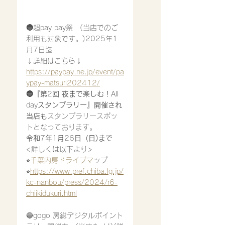
🔵
超pay pay祭　(当店でのご
利用も対象です。)2025年1
月7日迄
↓詳細はこちら↓
https://paypay.ne.jp/event/pa
ypay-matsuri202412/
🔵『第
2
回
夜まで楽しむ！
All 
day
スタンプラリー』開催され
当店も
スタンプラリースポッ
トとなっております。
令和
7
年
1
月
26
日（日)まで
<詳しくは以下より>
⭐︎
千葉内房ドライブマ
ップ
⭐︎
https://www.pref.chiba.lg.jp/
kc-nanbou/press/2024/r6-
chiikidukuri.html
🔵gogo 房総デジタルポイント