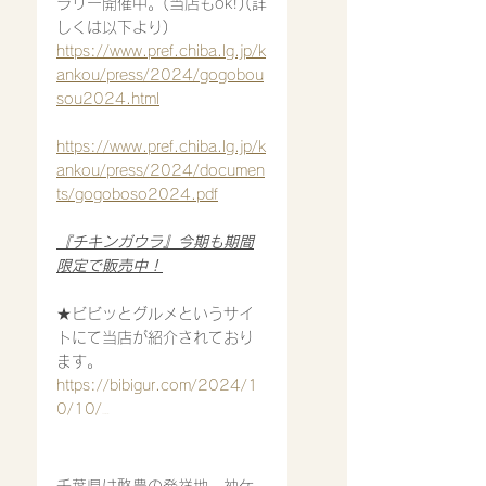
ラリー開催中。(当店もok!)(詳
しくは以下より)
https://www.pref.chiba.lg.jp/k
ankou/press/2024/gogobou
sou2024.html
https://www.pref.chiba.lg.jp/k
ankou/press/2024/documen
ts/gogoboso2024.pdf
『チキンガウラ』今期も期間
限定で販売中！
★ビビッとグルメというサイ
トにて当店が紹介されており
ます。
https://bibigur.com/2024/1
0/10/
hosana/