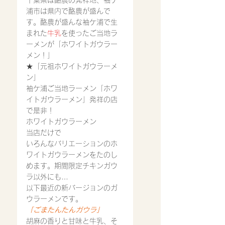
千葉県は酪農の発祥地、袖ケ
浦市は県内で酪農が盛んで
す。酪農が盛んな袖ケ浦で生
まれた
牛乳
を使ったご当地ラ
ーメンが「ホワイトガウラー
メン！」
★「元祖ホワイトガウラーメ
ン」
袖ケ浦ご当地ラーメン「ホワ
イトガウラーメン」発祥の店
で是非！
ホワイトガウラーメン
当店だけで
いろんなバリエーションのホ
ワイトガウラーメンをたのし
めます。期間限定チキンガウ
ラ以外にも…
以下最近の新バージョンのガ
ウラーメンです。
「ごまたんたんガウラ」
胡麻の香りと甘味と牛乳、そ