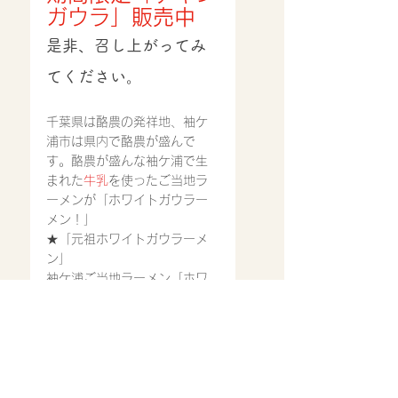
ガウラ」販売中
是非、召し上がってみ
てください。
千葉県は酪農の発祥地、袖ケ
浦市は県内で酪農が盛んで
す。酪農が盛んな袖ケ浦で生
まれた
牛乳
を使ったご当地ラ
ーメンが「ホワイトガウラー
メン！」
★「元祖ホワイトガウラーメ
ン」
袖ケ浦ご当地ラーメン「ホワ
イトガウラーメン」発祥の店
で是非！
ホワイトガウラーメン
だけで
いろんなバリエーションのホ
ワイトガウラーメンをたのし
めます。