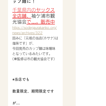
ップ麺に！
千葉県内の
ヤックス
全店舗、
袖ケ浦市観
光協会
で…。販売中
https://sodegaurakanko.org/
news/archives/322
因みに「元祖の当店(ホサナ)は
塩味です」が、
今回発売のカップ麺は味噌味
となっているみたいです。
(※監修は市の観光協会です)
⭐︎当店でも
数量限定、期間限定です
が…