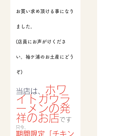
お買い求め頂ける事になり
ました。
(店員にお声がけくださ
い。袖ケ浦のお土産にどう
ぞ)
ホワ
当店は、
イトガウラ
ーメンの発
祥のお店
です
只今、
期間限定「チキン