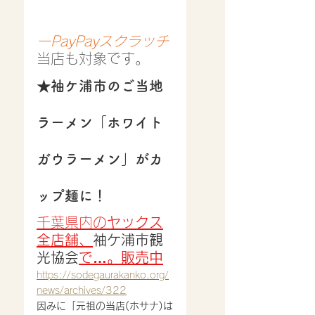
ーPayPayスクラッチ
当店も対象です。
★袖ケ浦市のご当地
ラーメン「ホワイト
ガウラーメン」がカ
ップ麺に！
千葉県内の
ヤックス
全店舗、
袖ケ浦市観
光協会
で…。販売中
https://sodegaurakanko.org/
news/archives/322
因みに「元祖の当店(ホサナ)は