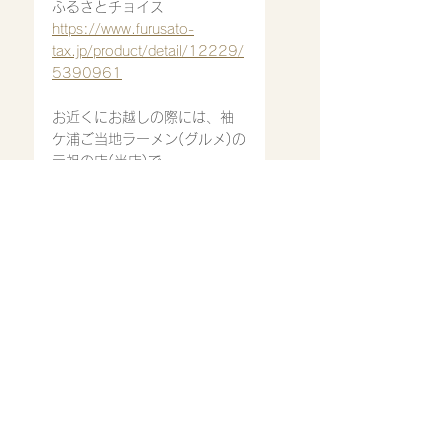
ふるさとチョイス
https://www.furusato-
tax.jp/product/detail/12229/
5390961
お近くにお越しの際には、袖
ケ浦ご当地ラーメン(グルメ)の
元祖の店(当店)で
『ホワイトガウラーメン』
是非、召し上がってみ
てください。
ご来店心よりお待ち致してお
ります。
営業時間
11:30〜14:30
17：00〜22：00(ラストオ
ーダー21:00)※スープ等材料
が無くなり次第では、早めに