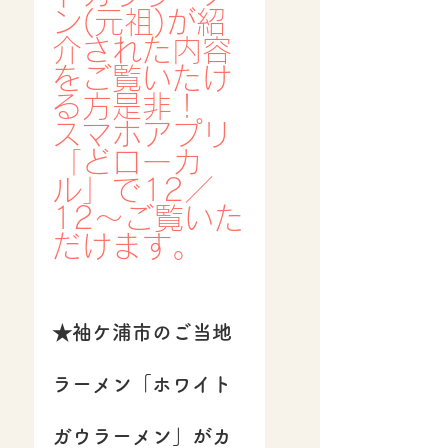
ン(元祖)が紹
介された内容
をご覧いたけ
る方是非！
スマホアプリ
「どローカ
ル」で12／
12〜ご覧いた
だけます。
★袖ケ浦市のご当地
ラーメン「ホワイト
ガウラーメン」がカ