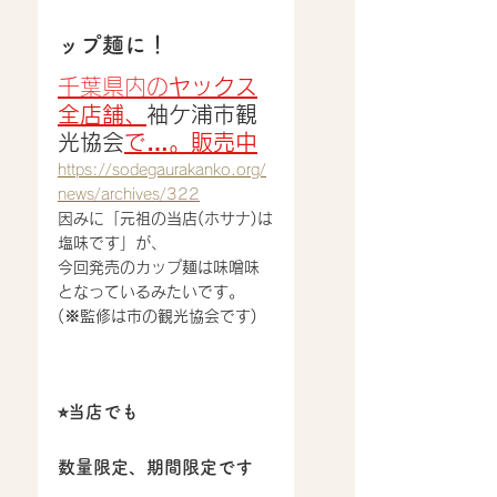
ップ麺に！
千葉県内の
ヤックス
全店舗、
袖ケ浦市観
光協会
で…。販売中
https://sodegaurakanko.org/
news/archives/322
因みに「元祖の当店(ホサナ)は
塩味です」が、
今回発売のカップ麺は味噌味
となっているみたいです。
(※監修は市の観光協会です)
⭐︎当店でも
数量限定、期間限定です