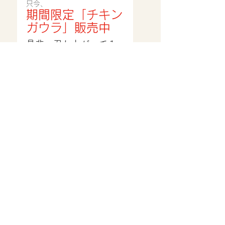
只今、
期間限定「チキン
ガウラ」販売中
是非、召し上がってみ
てください。
千葉県は酪農の発祥地、袖ケ
浦市は県内で酪農が盛んで
す。酪農が盛んな袖ケ浦で生
まれた
牛乳
を使ったご当地ラ
ーメンが「ホワイトガウラー
メン！」
★「元祖ホワイトガウラーメ
ン」
袖ケ浦ご当地ラーメン「ホワ
イトガウラーメン」発祥の店
で是非！
ホワイトガウラーメン
だけで
いろんなバリエーションのホ