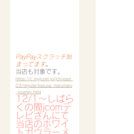
PayPayスクラッチ始
まってます
。
当店も対象です。
https://c.myjcom.jp/jch/east_
03/regular/kazusa_marumaru
_journey.html
12/1〜しばら
くの間jcomテ
レビさんにて
当店のホワイ
トガウラーメ