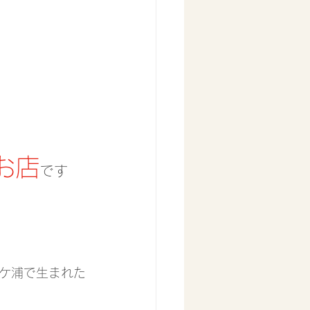
。
お店
です
ケ浦で生まれた