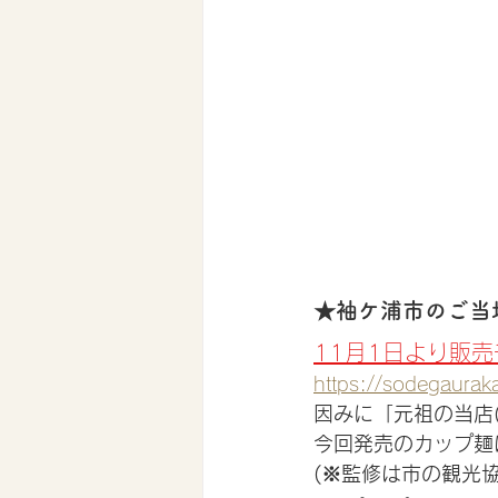
★袖ケ浦市のご当
11月1日より販
https://sodegaurak
因みに「元祖の当店
今回発売のカップ麺
(※監修は市の観光協