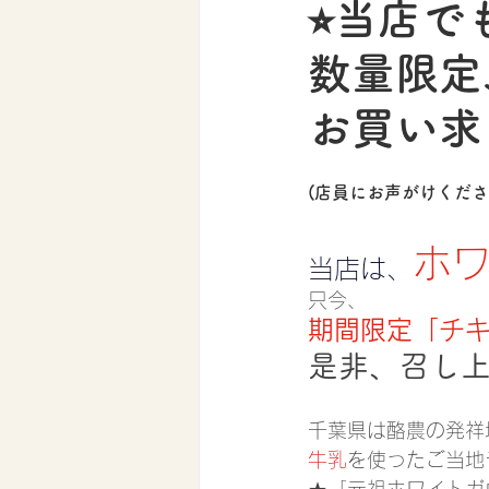
⭐︎当店で
数量限定
お買い求
(店員にお声がけくだ
ホ
当店は、
只今、
期間限定「チ
是非、召し
千葉県は酪農の発祥
牛乳
を使ったご当地
★「元祖ホワイトガ