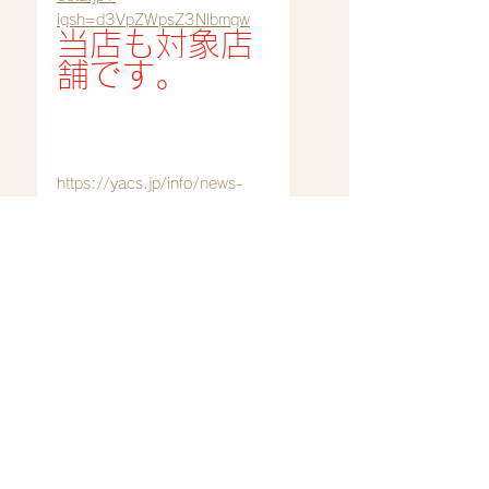
igsh=d3VpZWpsZ3Nlbmgw
当店も対象店
舗です。
https://yacs.jp/info/news-
2025-0903/
https://sodegaurakanko.org/
news/archives/322
2025/4/1〜
暗証番号の入力がない場合
ic クレジットカードはご利用
いただけません。
ご来店心よりお待ち致してお
ります。