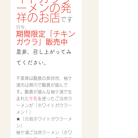
ーメンの発
祥のお店
です
只今、
期間限定「チキン
ガウラ」販売中
是非、召し上がってみ
てください。
千葉県は酪農の発祥地、袖ケ
浦市は県内で酪農が盛んで
す。酪農が盛んな袖ケ浦で生
まれた
牛乳
を使ったご当地ラ
ーメンが「ホワイトガウラー
メン！」
★「元祖ホワイトガウラーメ
ン」
袖ケ浦ご当地ラーメン「ホワ