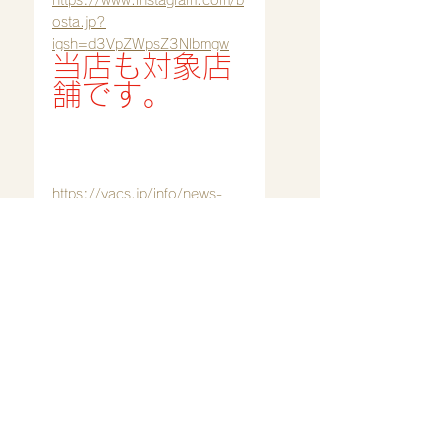
osta.jp?
igsh=d3VpZWpsZ3Nlbmgw
当店も対象店
舗です。
https://yacs.jp/info/news-
2025-0903/
https://sodegaurakanko.org/
news/archives/322
2025/4/1〜
暗証番号の入力がない場合
ic クレジットカードはご利用
いただけません。
ご来店心よりお待ち致してお