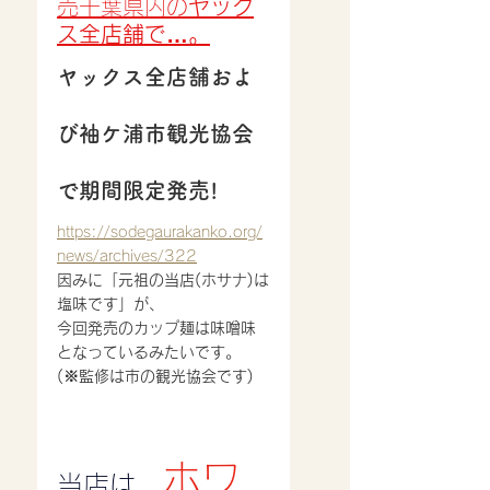
売千葉県内の
ヤック
ス全店舗で…。
ヤックス全店舗およ
び袖ケ浦市観光協会
で期間限定発売!
https://sodegaurakanko.org/
news/archives/322
因みに「元祖の当店(ホサナ)は
塩味です」が、
今回発売のカップ麺は味噌味
となっているみたいです。
(※監修は市の観光協会です)
ホワ
当店は、