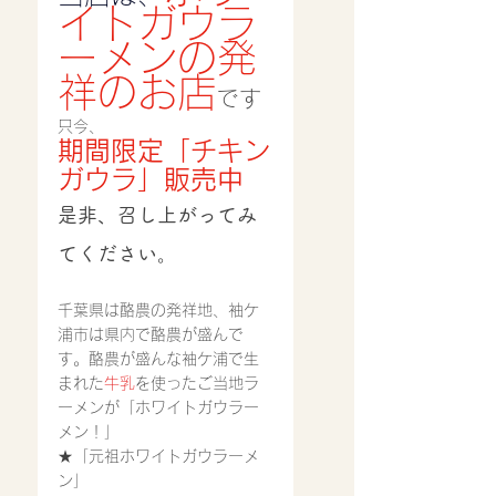
イトガウラ
ーメンの発
祥のお店
です
只今、
期間限定「チキン
ガウラ」販売中
是非、召し上がってみ
てください。
千葉県は酪農の発祥地、袖ケ
浦市は県内で酪農が盛んで
す。酪農が盛んな袖ケ浦で生
まれた
牛乳
を使ったご当地ラ
ーメンが「ホワイトガウラー
メン！」
★「元祖ホワイトガウラーメ
ン」