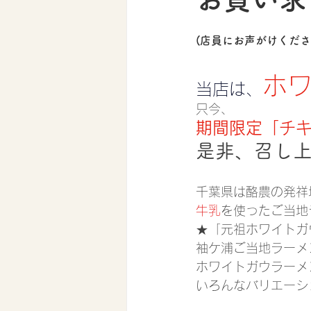
(店員にお声がけくだ
ホ
当店は、
只今、
期間限定「チ
是非、召し
千葉県は酪農の発祥
牛乳
を使ったご当地
★「元祖ホワイトガ
袖ケ浦ご当地ラーメ
ホワイトガウラーメ
いろんなバリエーシ