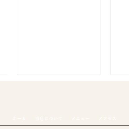
8月5日(水)通常営業
8月5日(水)通常営業 現在袖ケ浦
高校の生徒さんと共同で新ガウラ
ーメン開発中 画像は袖ケ浦高校
ホーム
当店について
メニュー
アクセス
8月
のホームページより
(https://cms1.chiba-