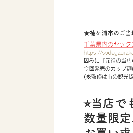
★袖ケ浦市のご当
千葉県内の
ヤック
https://sodegaurak
因みに「元祖の当店
今回発売のカップ麺
(※監修は市の観光協
⭐︎当店で
数量限定
お買い求