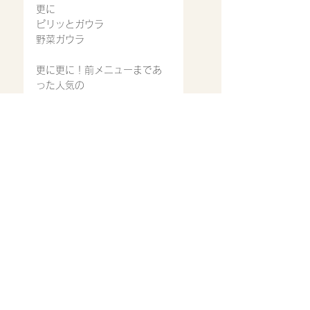
更に
ピリッとガウラ
野菜ガウラ
更に更に！前メニューまであ
った人気の
チーズガウラ
キムチガウラ
それぞれ
前メニュー同様に今でもあり
ます。ただそれぞれぞれトッ
ピングにて注文になります。
是非、召し上がってみ
てください。
ご来店心よりお待ち致してお
ります。
営業時間
11:30〜14:30
17：00〜22：00(ラストオ