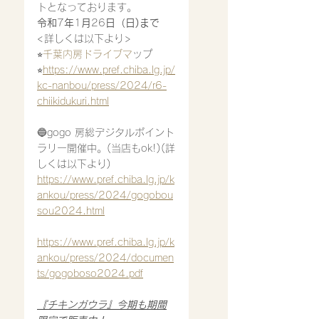
トとなっております。
令和
7
年
1
月
26
日（日)まで
<詳しくは以下より>
⭐︎
千葉内房ドライブマ
ップ
⭐︎
https://www.pref.chiba.lg.jp/
kc-nanbou/press/2024/r6-
chiikidukuri.html
🔵gogo 房総デジタルポイント
ラリー開催中。(当店もok!)(詳
しくは以下より)
https://www.pref.chiba.lg.jp/k
ankou/press/2024/gogobou
sou2024.html
https://www.pref.chiba.lg.jp/k
ankou/press/2024/documen
ts/gogoboso2024.pdf
『チキンガウラ』今期も期間