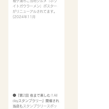
袖ケ浦市ご当地グルメ「ホワ
イトガウラーメン」ポスター
がリニューアルされてます。
(2024年11月
🔵『第
2
回
夜まで楽しむ！
All 
day
スタンプラリー』開催され
当店も
スタンプラリースポッ