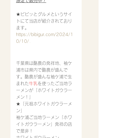
限定で販売中！
★ビビッとグルメというサイ
トにて当店が紹介されており
ます。
https://bibigur.com/2024/1
0/10/
hosana/
千葉県は酪農の発祥地、袖ケ
浦市は県内で酪農が盛んで
す。酪農が盛んな袖ケ浦で生
まれた
牛乳
を使ったご当地ラ
ーメンが「ホワイトガウラー
メン！」
★「元祖ホワイトガウラーメ
ン」
袖ケ浦ご当地ラーメン「ホワ
イトガウラーメン」発祥の店
で是非！
ホワイトガウラーメン