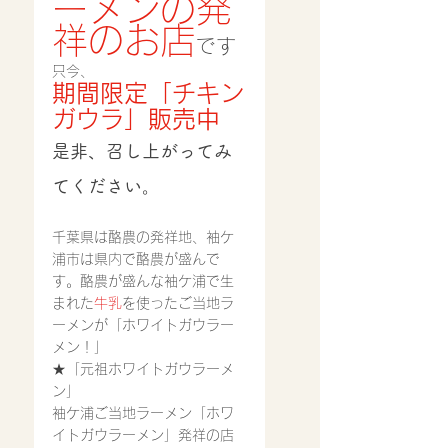
ーメンの発
祥のお店
です
只今、
期間限定「チキン
ガウラ」販売中
是非、召し上がってみ
てください。
千葉県は酪農の発祥地、袖ケ
浦市は県内で酪農が盛んで
す。酪農が盛んな袖ケ浦で生
まれた
牛乳
を使ったご当地ラ
ーメンが「ホワイトガウラー
メン！」
★「元祖ホワイトガウラーメ
ン」
袖ケ浦ご当地ラーメン「ホワ
イトガウラーメン」発祥の店