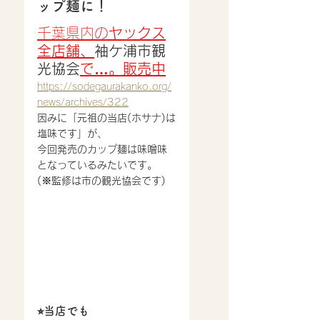
ップ麺に！
千葉県内の
ヤックス
全店舗、
袖ケ浦市観
光協会
で…。販売中
https://sodegaurakanko.org/
news/archives/322
因みに「元祖の当店(ホサナ)は
塩味です」が、
今回発売のカップ麺は味噌味
となっているみたいです。
(※監修は市の観光協会です)
⭐︎当店でも