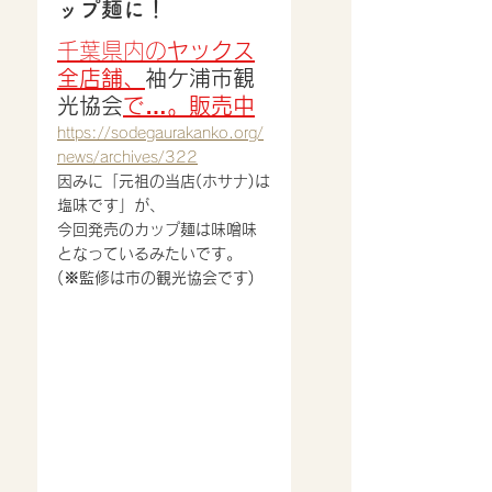
ップ麺に！
千葉県内の
ヤックス
全店舗、
袖ケ浦市観
光協会
で…。販売中
https://sodegaurakanko.org/
news/archives/322
因みに「元祖の当店(ホサナ)は
塩味です」が、
今回発売のカップ麺は味噌味
となっているみたいです。
(※監修は市の観光協会です)