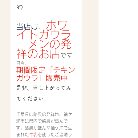
ぞ)
ホワ
当店は、
イトガウラ
ーメンの発
祥のお店
です
只今、
期間限定「チキン
ガウラ」販売中
是非、召し上がってみ
てください。
千葉県は酪農の発祥地、袖ケ
浦市は県内で酪農が盛んで
す。酪農が盛んな袖ケ浦で生
まれた
牛乳
を使ったご当地ラ