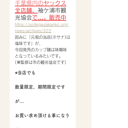
千葉県内の
ヤックス
全店舗、
袖ケ浦市観
光協会
で…。販売中
https://sodegaurakanko.org/
news/archives/322
因みに「元祖の当店(ホサナ)は
塩味です」が、
今回発売のカップ麺は味噌味
となっているみたいです。
(※監修は市の観光協会です)
⭐︎当店でも
数量限定、期間限定です
が…
お買い求め頂ける事になり