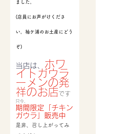
ました。
(店員にお声がけくださ
い。袖ケ浦のお土産にどう
ぞ)
ホワ
当店は、
イトガウラ
ーメンの発
祥のお店
です
只今、
期間限定「チキン
ガウラ」販売中
是非、召し上がってみ