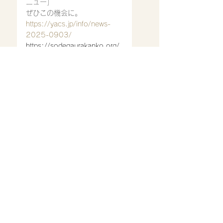
ニュー」
ぜひこの機会に。
https://yacs.jp/info/news-
2025-0903/
https://sodegaurakanko.org/
news/archives/322
2025/4/1〜
暗証番号の入力がない場合
ic クレジットカードはご利用
いただけません。
ご来店心よりお待ち致してお
ります。
営業時間
11:30〜14:30
17：00〜22：00(ラストオ
ーダー21:00)※スープ等材料
が無くなり次第では、早めに
閉店させていただいておりま